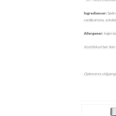
Ingredienser:
Sødest
vaniljearoma, solsik
Allergener:
Ingen ke
Kosttilskud bør ikke 
Opbevares utilgænge