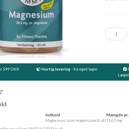
r 599 DKK
Hurtig levering
- fra eget lager
Lægem
e
old
Indhold
Mængde pr.
Magnesium (som magnesiumcitrat)
116,5 mg
ag for en voksen (8400 kJ/2000 kcal)