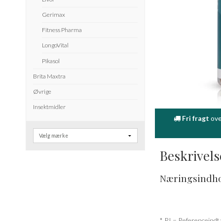
Gerimax
Fitness Pharma
LongoVital
Pikasol
Brita Maxtra
Øvrige
Insektmidler
Fri fragt
ove
Beskrivels
Næringsindh
* RI = Referenceindt