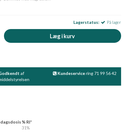
Lagerstatus:
På lager
Læg i kurv
Godkendt
af
Kundeservice
ring 71 99 56 42
iddelstyrelsen
 dagsdosis
% RI*
31%