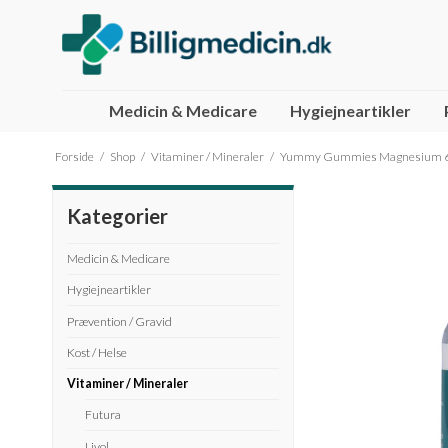
Medicin & Medicare
Hygiejneartikler
Håndkøbsmedicin
Husk
Futura
Brita Maxtra filtre
Bangs ØKOLOGISK ingefær shot
Semper Glu
Gerimax
Brita Maxtr
Forside
/
Shop
/
Vitaminer / Mineraler
/
Yummy Gummies Magnesium 60
Nupo
Livol
Barn / Bab
Fitness Ph
Kategorier
Medicin & Medicare
Hygiejneartikler
Prævention / Gravid
Kost / Helse
Vitaminer / Mineraler
Futura
Livol