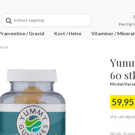
Hurtig l
Prævention / Gravid
Kost / Helse
Vitaminer / Mineral
tenfri
a kander
Barebells
LongoVital
 stk.
y
arma
Pikasol
Yumm
60 st
Model/Varen
59,9
Vejl. udsalgs
60 stk. Yum