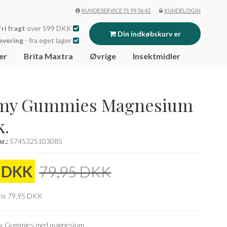
KUNDESERVICE 71 99 56 42
KUNDELOGIN
Fri fragt
over 599 DKK
Din indkøbskurv er
evering
- fra eget lager
er
Brita Maxtra
Øvrige
Insektmidler
tom
y Gummies Magnesium
k.
r.:
5745325103085
5 DKK
79,95 DKK
pris 79,95 DKK
my Gummies med magnesium