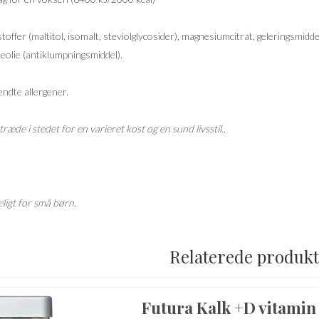
offer (maltitol, isomalt, steviolglycosider), magnesiumcitrat, geleringsmidd
keolie (antiklumpningsmiddel).
ndte allergener.
træde i stedet for en varieret kost og en sund livsstil..
ligt for små børn.
Relaterede produk
Futura Kalk +D vitamin 