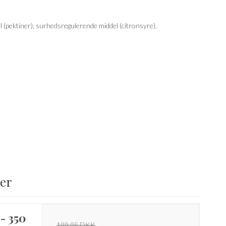
el (pektiner), surhedsregulerende middel (citronsyre),
ter
- 350
199,95 DKK