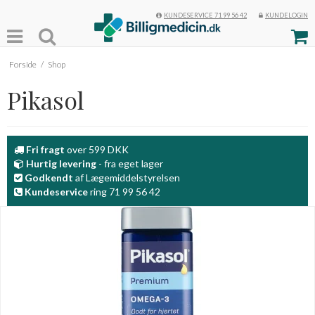
KUNDESERVICE 71 99 56 42
KUNDELOGIN
Forside
/
Shop
Pikasol
Fri fragt
over 599 DKK
Hurtig levering
- fra eget lager
Godkendt
af Lægemiddelstyrelsen
Kundeservice
ring 71 99 56 42