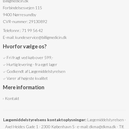
Billigmedicin.dk
Forbindelsesvejen 115
9400 Nørresundby
CVR-nummer: 29130892
Telefonnr.: 71 99 56 42
E-mail
:
kundeservice@billigmedicin.dk
Hvorfor vælge os?
Fri fragt ved køb over 599,-
Hurtig levering - fra eget lager
Godkendt af Lægemiddelstyrelsen
Varer af højeste kvalitet
Mere information
Kontakt
Lægemiddelstyrelsens kontaktoplysninger:
Lægemiddelstyrelsen ·
Axel Heides Gade 1 · 2300 København S · e-mail: dkma@dkma.dk · Tlf.