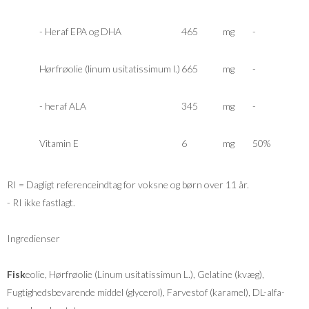
- Heraf EPA og DHA
465
mg
-
Hørfrøolie (linum usitatissimum l.)
665
mg
-
- heraf ALA
345
mg
-
Vitamin E
6
mg
50%
RI = Dagligt referenceindtag for voksne og børn over 11 år.
- RI ikke fastlagt.
Ingredienser
Fisk
eolie, Hørfrøolie (Linum usitatissimun L.), Gelatine (kvæg),
Fugtighedsbevarende middel (glycerol), Farvestof (karamel), DL-alfa-