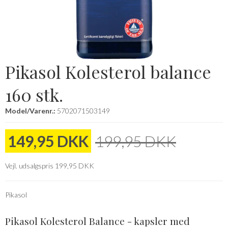
Pikasol Kolesterol balance
160 stk.
Model/Varenr.:
5702071503149
149,95 DKK
199,95 DKK
Vejl. udsalgspris 199,95 DKK
Pikasol
Pikasol Kolesterol Balance - kapsler med