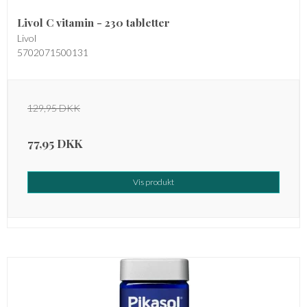
Livol C vitamin - 230 tabletter
Livol
5702071500131
129,95 DKK
77,95 DKK
Vis produkt