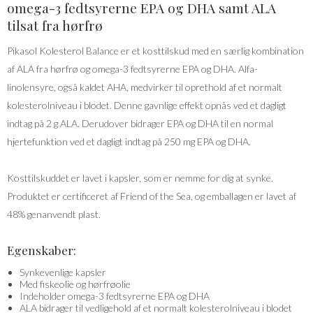
omega-3 fedtsyrerne EPA og DHA samt ALA
tilsat fra hørfrø
Pikasol Kolesterol Balance er et kosttilskud med en særlig kombination
af ALA fra hørfrø og omega-3 fedtsyrerne EPA og DHA. Alfa-
linolensyre, også kaldet AHA, medvirker til oprethold af et normalt
kolesterolniveau i blodet. Denne gavnlige effekt opnås ved et dagligt
indtag på 2 g ALA. Derudover bidrager EPA og DHA til en normal
hjertefunktion ved et dagligt indtag på 250 mg EPA og DHA.
Kosttilskuddet er lavet i kapsler, som er nemme for dig at synke.
Produktet er certificeret af Friend of the Sea, og emballagen er lavet af
48% genanvendt plast.
Egenskaber:
Synkevenlige kapsler
Med fiskeolie og hørfrøolie
Indeholder omega-3 fedtsyrerne EPA og DHA
ALA bidrager til vedligehold af et normalt kolesterolniveau i blodet