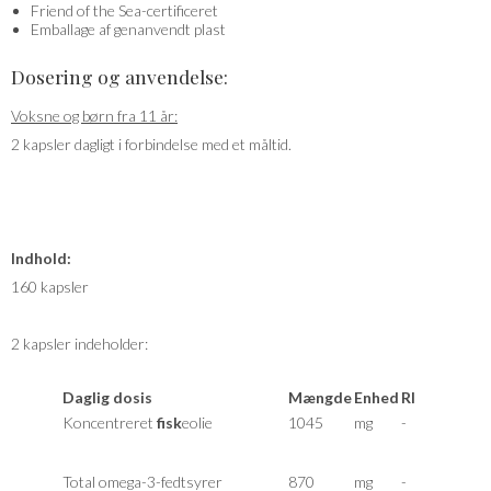
Friend of the Sea-certificeret
Emballage af genanvendt plast
Dosering og anvendelse:
Voksne og børn fra 11 år:
2 kapsler dagligt i forbindelse med et måltid.
Indhold:
160 kapsler
2 kapsler indeholder:
Daglig dosis
Mængde
Enhed
RI
Koncentreret
fisk
eolie
1045
mg
-
Total omega-3-fedtsyrer
870
mg
-