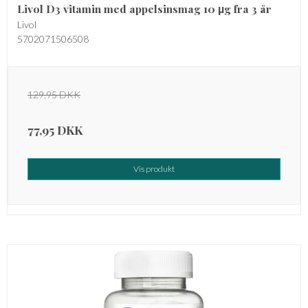
Livol D3 vitamin med appelsinsmag 10 µg fra 3 år
Livol
5702071506508
129,95 DKK
77,95 DKK
Vis produkt