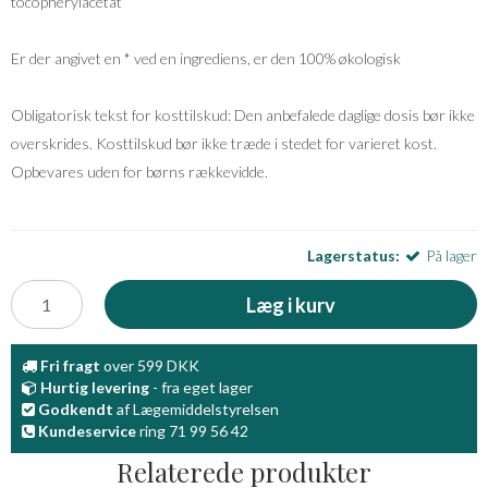
tocopherylacetat
Er der angivet en * ved en ingrediens, er den 100% økologisk
Obligatorisk tekst for kosttilskud: Den anbefalede daglige dosis bør ikke
overskrides. Kosttilskud bør ikke træde i stedet for varieret kost.
Opbevares uden for børns rækkevidde.
Lagerstatus:
På lager
Læg i kurv
Fri fragt
over 599 DKK
Hurtig levering
- fra eget lager
Godkendt
af Lægemiddelstyrelsen
Kundeservice
ring 71 99 56 42
Relaterede produkter