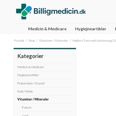
Medicin & Medicare
Hygiejneartikler
Håndkøbsmedicin
Husk
Futura
Brita Maxtra filtre
Bangs ØKOLOGISK ingefær shot
Semper Glu
Gerimax
Brita Maxtr
Forside
/
Shop
/
Vitaminer / Mineraler
/
Møllers Tran med citronsmag 25
Nupo
Livol
Barn / Bab
Fitness Ph
Kategorier
Medicin & Medicare
Hygiejneartikler
Prævention / Gravid
Kost / Helse
Vitaminer / Mineraler
Futura
Livol