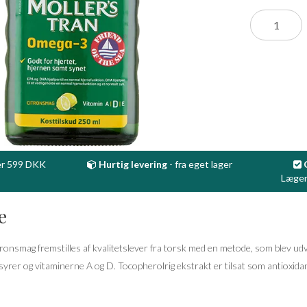
r 599 DKK
Hurtig levering
- fra eget lager
Lægem
e
ronsmag fremstilles af kvalitetslever fra torsk med en metode, som blev ud
dtsyrer og vitaminerne A og D. Tocopherolrig ekstrakt er tilsat som antioxid