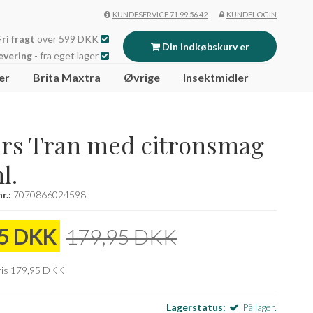
KUNDESERVICE 71 99 56 42
KUNDELOGIN
Fri fragt
over 599 DKK
Din indkøbskurv er
evering
- fra eget lager
er
Brita Maxtra
Øvrige
Insektmidler
tom
ers Tran med citronsmag
l.
r.:
7070866024598
95 DKK
179,95 DKK
pris 179,95 DKK
Lagerstatus:
På lager.