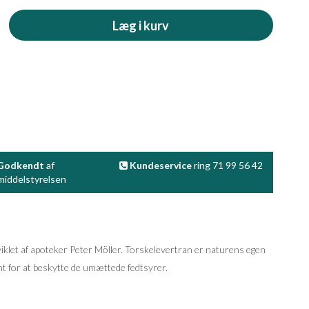
Læg i kurv
Godkendt
af
Kundeservice
ring 71 99 56 42
iddelstyrelsen
viklet af apoteker Peter Möller. Torskelevertran er naturens egen
ant for at beskytte de umættede fedtsyrer.