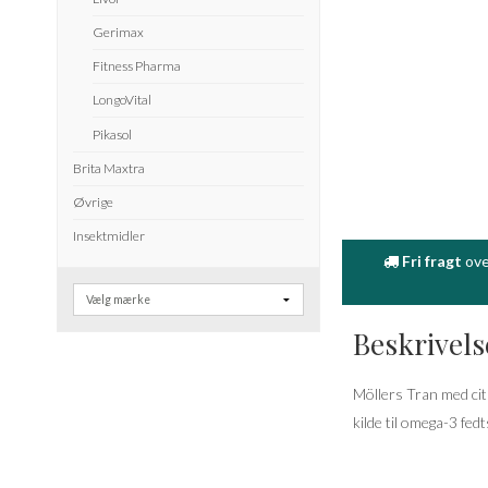
Gerimax
Fitness Pharma
LongoVital
Pikasol
Brita Maxtra
Øvrige
Insektmidler
Fri fragt
ove
Beskrivels
Möllers Tran med cit
kilde til omega-3 fe