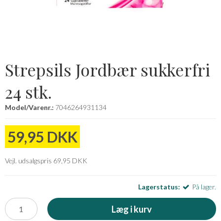
Strepsils Jordbær sukkerfri
24 stk.
Model/Varenr.:
7046264931134
59,95 DKK
Vejl. udsalgspris 69,95 DKK
Lagerstatus:
På lager.
Læg i kurv