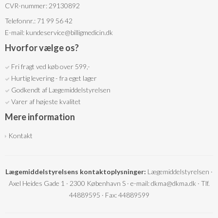
CVR-nummer: 29130892
Telefonnr.: 71 99 56 42
E-mail
:
kundeservice@billigmedicin.dk
Hvorfor vælge os?
Fri fragt ved køb over 599,-
Hurtig levering - fra eget lager
Godkendt af Lægemiddelstyrelsen
Varer af højeste kvalitet
Mere information
Kontakt
Lægemiddelstyrelsens kontaktoplysninger:
Lægemiddelstyrelsen ·
Axel Heides Gade 1 · 2300 København S · e-mail: dkma@dkma.dk · Tlf.
44889595 · Fax: 44889599