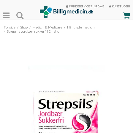
KUNDESERVICE 71 99 56 42
KUNDELOGIN
Forside
/
Shop
/
Medicin & Medicare
/
Håndkøbsmedicin
/
Strepsils Jordbær sukkerfri 24 stk.