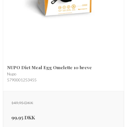
NUPO Diet Meal Egg Omelette 10 breve
Nupo
5790001253455
149,95 DKK
99,95 DKK