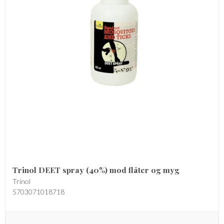
Trinol DEET spray (40%) mod flåter og myg
Trinol
5703071018718