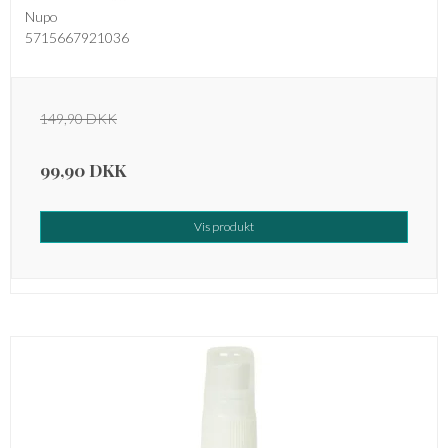
Nupo
5715667921036
149,90 DKK
99,90 DKK
Vis produkt