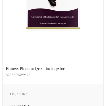
Fitness Pharma Q10 - 60 kapsler
5745325099425
119,95 DKK
109,95 DKK