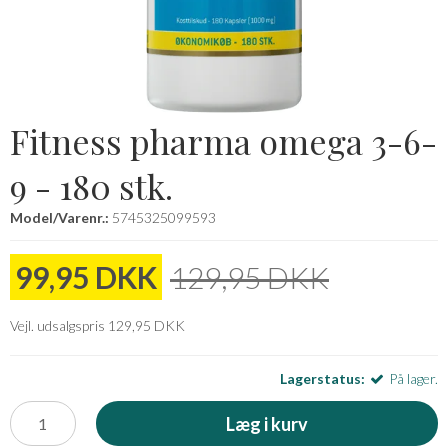
Fitness pharma omega 3-6-
9 - 180 stk.
Model/Varenr.:
5745325099593
99,95 DKK
129,95 DKK
Vejl. udsalgspris 129,95 DKK
Lagerstatus:
På lager.
Læg i kurv