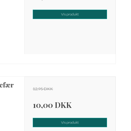
Vis produkt
efær
12,95 DKK
10,00 DKK
Vis produkt