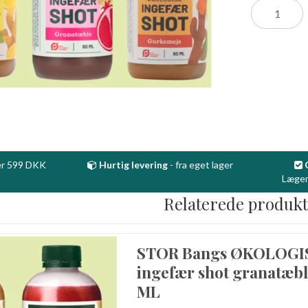
r 599 DKK
Hurtig levering
- fra eget lager
Lægem
Relaterede produk
STOR Bangs ØKOLOGI
ingefær shot granatæbl
ML