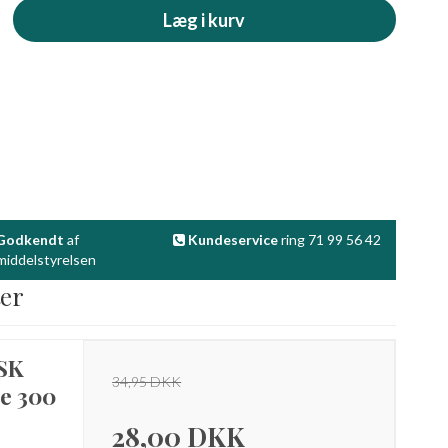
Læg i kurv
Godkendt
af
Kundeservice
ring 71 99 56 42
iddelstyrelsen
ter
SK
34,95 DKK
e 300
28,00 DKK