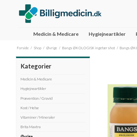
Medicin & Medicare
Hygiejneartikler
Håndkøbsmedicin
Husk
Futura
Brita Maxtra filtre
Bangs ØKOLOGISK ingefær shot
Semper Glu
Gerimax
Brita Maxtr
Forside
/
Shop
/
Øvrige
/
Bangs ØKOLOGISK ingefær shot
/
Bangs ØKO
Nupo
Livol
Barn / Bab
Fitness Ph
Kategorier
Medicin & Medicare
Hygiejneartikler
Prævention / Gravid
Kost / Helse
Vitaminer / Mineraler
Brita Maxtra
Øvrige