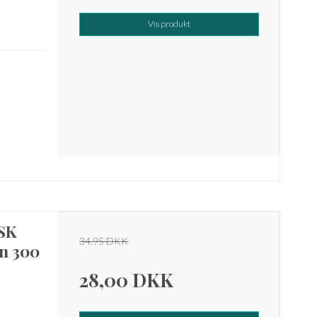
Vis produkt
SK
34,95 DKK
on 300
28,00 DKK