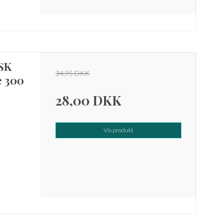
SK
34,95 DKK
e 300
28,00 DKK
Vis produkt