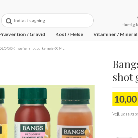
Hurtig l
Prævention / Gravid
Kost / Helse
Vitaminer / Mineral
tenfri
a kander
Barebells
LongoVital
LOGISK ingefær shot gurkemeje 60 ML
y
arma
Pikasol
Bang
shot
10,0
Vejl. udsalgs