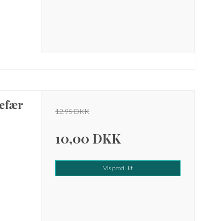
efær
12,95 DKK
10,00 DKK
Vis produkt