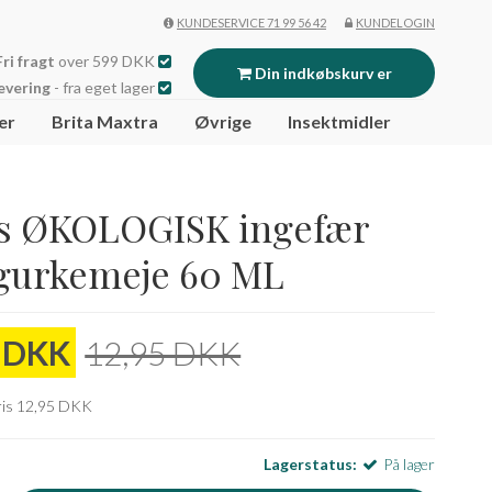
KUNDESERVICE 71 99 56 42
KUNDELOGIN
Fri fragt
over 599 DKK
Din indkøbskurv er
evering
- fra eget lager
er
Brita Maxtra
Øvrige
Insektmidler
tom
s ØKOLOGISK ingefær
 gurkemeje 60 ML
0 DKK
12,95 DKK
pris 12,95 DKK
Lagerstatus:
På lager