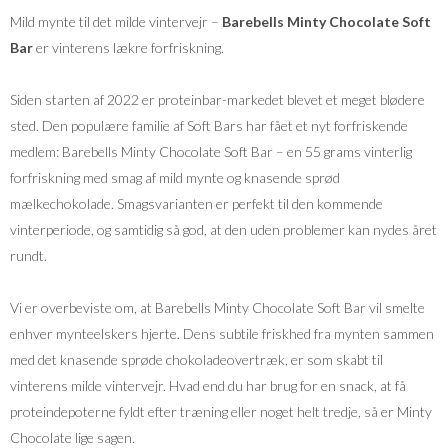
Mild mynte til det milde vintervejr –
Barebells Minty Chocolate Soft
Bar
er vinterens lækre forfriskning.
Siden starten af 2022 er proteinbar-markedet blevet et meget blødere
sted. Den populære familie af Soft Bars har fået et nyt forfriskende
medlem: Barebells Minty Chocolate Soft Bar – en 55 grams vinterlig
forfriskning med smag af mild mynte og knasende sprød
mælkechokolade. Smagsvarianten er perfekt til den kommende
vinterperiode, og samtidig så god, at den uden problemer kan nydes året
rundt.
Vi er overbeviste om, at Barebells Minty Chocolate Soft Bar vil smelte
enhver mynteelskers hjerte. Dens subtile friskhed fra mynten sammen
med det knasende sprøde chokoladeovertræk, er som skabt til
vinterens milde vintervejr. Hvad end du har brug for en snack, at få
proteindepoterne fyldt efter træning eller noget helt tredje, så er Minty
Chocolate lige sagen.