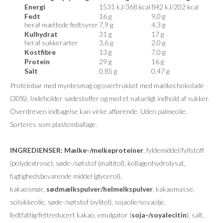
Energi
1531 kJ/368 kcal
842 kJ/202 kcal
Fedt
16 g
9,0 g
heraf mættede fedtsyrer
7,9 g
4,3 g
Kulhydrat
31 g
17 g
heraf sukkerarter
3,6 g
2,0 g
Kostfibre
13 g
7,0 g
Protein
29 g
16 g
Salt
0,85 g
0,47 g
Proteinbar med myntesmag og overtrukket med mælkechokolade
(30%). Indeholder sødestoffer og med et naturligt indhold af sukker.
Overdreven indtagelse kan virke afførende. Uden palmeolie.
Sorteres som plastemballage.
INGREDIENSER:
Mælke-/melkeproteiner
, fyldemiddel/fyllstoff
(polydextrose), søde-/søtstof (maltitol), kollagenhydrolysat,
fugtighedsbevarende middel (glycerol),
kakaosmør,
sødmælkspulver/helmelkspulver
, kakaomasse,
solsikkeolie, søde-/søtstof (xylitol), sojaolie/soyaolje,
fedtfattig/fettreducert kakao, emulgator (
soja-/soyalecitin
), salt,