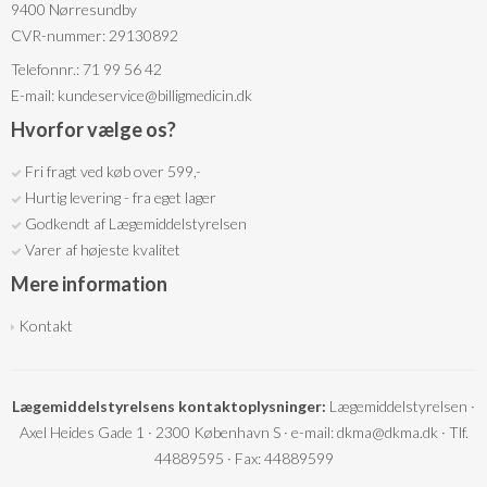
9400 Nørresundby
CVR-nummer: 29130892
Telefonnr.: 71 99 56 42
E-mail
:
kundeservice@billigmedicin.dk
Hvorfor vælge os?
Fri fragt ved køb over 599,-
Hurtig levering - fra eget lager
Godkendt af Lægemiddelstyrelsen
Varer af højeste kvalitet
Mere information
Kontakt
Lægemiddelstyrelsens kontaktoplysninger:
Lægemiddelstyrelsen ·
Axel Heides Gade 1 · 2300 København S · e-mail: dkma@dkma.dk · Tlf.
44889595 · Fax: 44889599