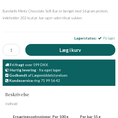
Barebells Minty Chocolate Soft Bar er beriget med 16 gram protein,
indeholder 202 kcal pr. bar og er uden tilsat sukker.
Lagerstatus:
På lager
Læg i kurv
Fri fragt
over 599 DKK
Hurtig levering
- fra eget lager
Godkendt
af Lægemiddelstyrelsen
Kundeservice
ring 71 99 56 42
Beskrivelse
Indhold
Ernæringsoplysninger
Per 100 g
Per bar 55 g