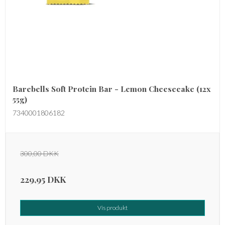
Barebells Soft Protein Bar - Lemon Cheesecake (12x
55g)
7340001806182
300,00 DKK
229,95 DKK
Vis produkt