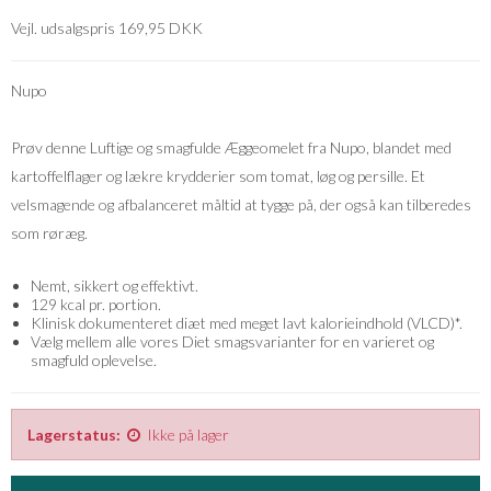
Vejl. udsalgspris 169,95 DKK
Nupo
Prøv denne Luftige og smagfulde Æggeomelet fra Nupo, blandet med
kartoffelflager og lækre krydderier som tomat, løg og persille. Et
velsmagende og afbalanceret måltid at tygge på, der også kan tilberedes
som røræg.
Nemt, sikkert og effektivt.
129 kcal pr. portion.
Klinisk dokumenteret diæt med meget lavt kalorieindhold (VLCD)*.
Vælg mellem alle vores Diet smagsvarianter for en varieret og
smagfuld oplevelse.
Lagerstatus:
Ikke på lager