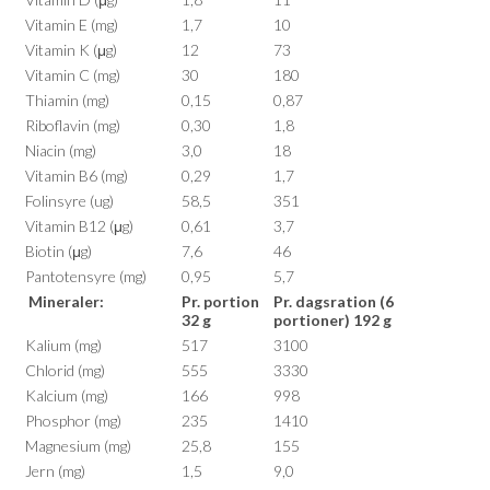
Vitamin E (mg)
1,7
10
Vitamin K (μg)
12
73
Vitamin C (mg)
30
180
Thiamin (mg)
0,15
0,87
Riboflavin (mg)
0,30
1,8
Niacin (mg)
3,0
18
Vitamin B6 (mg)
0,29
1,7
Folinsyre (ug)
58,5
351
Vitamin B12 (μg)
0,61
3,7
Biotin (μg)
7,6
46
Pantotensyre (mg)
0,95
5,7
Mineraler:
Pr. portion
Pr. dagsration (6
32 g
portioner) 192 g
Kalium (mg)
517
3100
Chlorid (mg)
555
3330
Kalcium (mg)
166
998
Phosphor (mg)
235
1410
Magnesium (mg)
25,8
155
Jern (mg)
1,5
9,0