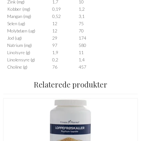
Zink (mg)
1,7
10
Kobber (mg)
0,19
1,2
Mangan (mg)
0,52
3,1
Selen (ug)
12
75
Molybdæn (ug)
12
70
Jod (ug)
29
174
Natrium (mg)
97
580
Linolsyre (g)
1,9
11
Linolensyre (g)
0,2
1,4
Choline (g)
76
457
Relaterede produkter