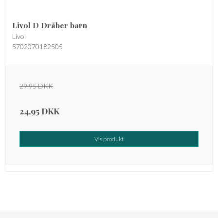
Livol D Dråber barn
Livol
5702070182505
29,95 DKK
24,95 DKK
Vis produkt