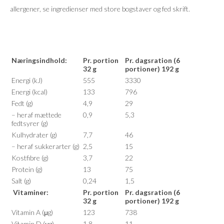
allergener, se ingredienser med store bogstaver og fed skrift.
Næringsindhold:
Pr. portion
Pr. dagsration (6
32 g
portioner) 192 g
Energi (kJ)
555
3330
Energi (kcal)
133
796
Fedt (g)
4,9
29
– heraf mættede
0,9
5,3
fedtsyrer (g)
Kulhydrater (g)
7,7
46
– heraf sukkerarter (g)
2,5
15
Kostfibre (g)
3,7
22
Protein (g)
13
75
Salt (g)
0,24
1,5
Vitaminer:
Pr. portion
Pr. dagsration (6
32 g
portioner) 192 g
Vitamin A (μg)
123
738
Vitamin D (μg)
1,8
11