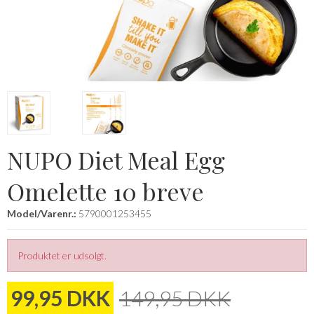
NUPO Diet Meal Egg
Omelette 10 breve
Model/Varenr.:
5790001253455
Produktet er udsolgt.
99,95 DKK
149,95 DKK