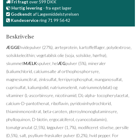
Fri fragt
over 599 DKK
Hurtig levering
- fra eget lager
Godkendt
af Lægemiddelstyrelsen
Kundeservice
ring 71 99 56 42
Beskrivelse
ÆGGE
hvidepulver (27%), ærteprotein, kartoffelflager, polydextrose,
solsikkelecithin; vegetabilsk olie (soja, solsikke, hørfrø),
skummet
MÆLK
spulver, hel
ÆG
pulver (5%), mineraler
(kaliumchlorid, calciumsalte af orthophosphorsyre,
magnesiumcitrat, zinksulfat, ferripyrophosphat, manganosulfat,
cuprisulfat, kaliumjodid, natriumselenit, natriummolybdat) og
vitaminer (L-ascorbinsyre, nicotinamid, DL-alpha- tocopherylacetat,
calcium-D-pantothenat, riboflavin, pyridoxinhydrochlorid,
thiaminmononitrat, beta-caroten, pteroylmonoglutaminsyre,
phylloquinon, D-biotin, ergocalciferol, cyanocobalamin),
tomatgranulat (2,5%), løgpulver (1,7%), modificeret stivelse, persille
(0,5%), salt, psyllium-frøskaller pulver (0,2%), hvid pepper. For