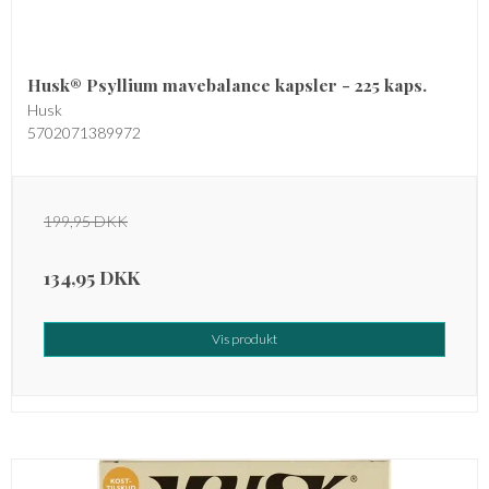
Husk® Psyllium mavebalance kapsler - 225 kaps.
Husk
5702071389972
199,95 DKK
134,95 DKK
Vis produkt